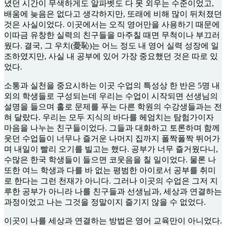
녔던 시간이 무색하게도 알파벳도 다 못 외우는 수준이었고,
배움에 늦음은 없다고 생각하지만, 또래에 비해 많이 뒤처졌던
것은 사실이었다. 이곳에서는 오직 영어만을 사용하기 때문에
이따금 유창한 실력의 친구들을 마주칠 때면 무척이나 부끄러
웠다. 결국, 그 우치(憂恥)는 어느 정도 내 영어 실력 성장에 일
조하였지만, 사실 내 공부에 있어 가장 중요했던 것은 따로 있
었다.
소통과 실천을 중요시하는 이곳 수업의 특성상 한 반은 5명 내
외의 학생들로 구성되는데 우리는 수업이 시작되면 선생님의
설명을 들으며 홀로 문제를 푸는 다른 학원의 수강생들과는 전
혀 달랐다. 우리는 모두 지식의 바다를 헤엄치는 탐험가이자
마음을 나누는 친구들이었다. 그들과 대화하고 토론하며 함께
웃던 수업들이 너무나 즐거운 나머지 집까지 폴짝폴짝 뛰어가
며 내일이 빨리 오기를 빌고는 했다. 공부가 너무 즐거웠다니,
수많은 한국 학생들이 들으면 코웃음을 칠 일이었다. 물론 나
또한 여느 학생과 다를 바 없는 평범한 아이로서 공부를 취미
로 한다는 그런 천재가 아니다. 그러나 이곳의 수업은 그저 지
루한 공부가 아니라 나를 친구들과 선생님과, 세상과 연결하는
과정이었고 나는 그것을 정말이지 즐기지 않을 수 없었다.
이곳이 나를 세상과 연결하는 방법은 영어 교육만이 아니었다.