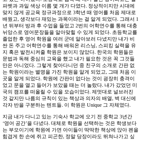
파벳과 과일 색상 이름 몇 개가 다였다. 정상적이지만 시대에
맞지 않게 공교육 정규과정으로 3학년 때 영어를 처음 제대로
배웠고, 생각보다 재밌는 과목이라는 걸 알게 되었다. 그래서 1
년 뒤부터 방과 후 수업을 들었고 2번의 어학연수를 통해 대충
뉘앙스로 영어문장들을 알아맞힐 수 있게 되었다. 초등학교를
졸업한 후 영어 학원을 여러 군데 알아보러 다녔지만 내가 비
싼 돈 주고 어학연수를 통해 배워온 리스닝, 스피킹 실력을 유
지 혹은 발전시켜줄 학원은 보이지 않았다. 한국의 학원들은
문법과 독해 중심의 교육을 했고 내가 필요한 것은 꼭 그것들
만은 아니었다. 그렇게 찾아다니던 중 친구의 소개로 간판 없
는 학원이라는 별명을 가진 학원을 알게 되었고, 그때 처음 이
곳을 알게 되었다. 학원에 간판이 없다는 것이 굉장히 충격이
었고 문을 열고 들어가 보았을 때는 더 놀랐다. 내가 갔었던 미
국의 캠프를 떠올릴 수 있을 모습이었다. 제멋대로 널브러진
것 같지만 나름의 규칙이 있는 책상과 의자의 배열, 벽 대신에
각자 반을 구분하는 텐트들. 이 학원은 Unique 그 자체였다.
지금 내가 다니고 있는 기숙사 학교에 오기 전 중학교 3년간
‘영어 공간’을 다녔다. 대체로 학원을 선택하는 것은 학생보다
는 부모이기에 학원에 가면 아이들이 딱딱한 책상에 앉아 펜을
힘겹게 한 손에 쥐고 피곤한, 정말 당장이라도 뛰쳐나가고 싶