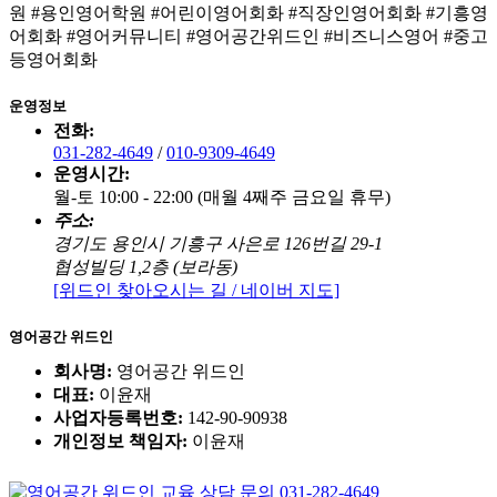
원 #용인영어학원 #어린이영어회화 #직장인영어회화 #기흥영
어회화 #영어커뮤니티 #영어공간위드인 #비즈니스영어 #중고
등영어회화
운영정보
전화:
031-282-4649
/
010-9309-4649
운영시간:
월-토 10:00 - 22:00 (매월 4째주 금요일 휴무)
주소:
경기도 용인시 기흥구 사은로 126번길 29-1
협성빌딩 1,2층 (보라동)
[위드인 찾아오시는 길 / 네이버 지도]
영어공간 위드인
회사명:
영어공간 위드인
대표:
이윤재
사업자등록번호:
142-90-90938
개인정보 책임자:
이윤재