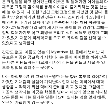
은 표정들을 하고 앉아있는데 이곳은 딱 들어가면 아이들의 다
채로운 표정과 말소리를 통해 아이들이 즐거워하는 것을 한눈
에 볼 수 있다. 나 또한 3년간 그런 표정으로 다녔던 것 같다. 물
론 항상 순탄하기만 했던 것은 아니다. 스피킹과 리스닝에 비
해 라이팅과 리딩 실력이 많이 부족하던 나는 처음 학원에 들
어가 2개월가량 매일 울며 세 시간씩 숙제를 해 갔었다. 그때는
정말 학원가기도 싫고 꾀병을 부리고 싶던 날들도 있지만 그때
가 있었기 때문에 국제학교를 오고 또 유학의 길을 선택 할 수
있었다고 생각한다.
간판도 없고, 이름도 없는 이 Mysterious 한, 틀에서 벗어난 자
유로운 이곳은 공교육의 시험이라는 틀에 아이들을 끼워 맞추
는 다른 학원들과는 다르게 각자의 간판을 만들고 세울 수 있
도록 방법을 알려주는 곳이다.
나는 아직도 6년 전 그날 반투명한 문을 향해 복도를 걸어가며
가졌던 기대감과 설렘이 기억난다. 현재 나는 미국에서 대학
생활을 시작하기 위한 막바지 준비를 하고 있지만, 그럼에도
가끔씩 생각나는 이곳은 학원을 넘어서 세상에 앞으로 지나칠
많은 문들 뒤에는 즐거운 일들이 많이 있다는 것을 알게 해준,
인생의 가르침이 있는 곳이다.